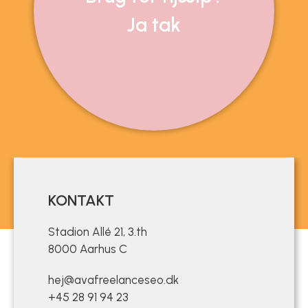
Ja tak
KONTAKT
Stadion Allé 21, 3.th
8000 Aarhus C
hej@avafreelanceseo.dk
+45 28 91 94 23