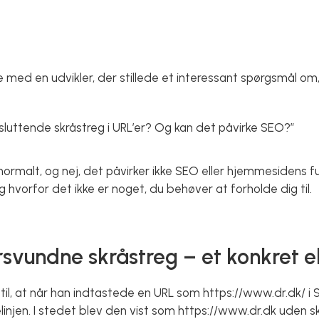
e med en udvikler, der stillede et interessant spørgsmål om
fsluttende skråstreg i URL’er? Og kan det påvirke SEO?”
 normalt, og nej, det påvirker ikke SEO eller hjemmesidens f
g hvorfor det ikke er noget, du behøver at forholde dig til.
rsvundne skråstreg – et konkret 
il, at når han indtastede en URL som https://www.dr.dk/ i 
linjen. I stedet blev den vist som https://www.dr.dk uden s