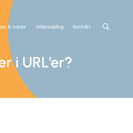
iser & cases
Vidensdeling
Kontakt
er i URL’er?