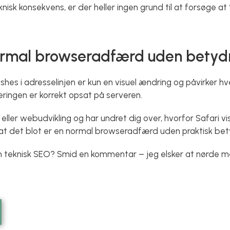
isk konsekvens, er der heller ingen grund til at forsøge at “
normal browseradfærd uden betyd
 slashes i adresselinjen er kun en visuel ændring og påvirker
ringen er korrekt opsat på serveren.
ller webudvikling og har undret dig over, hvorfor Safari v
at det blot er en normal browseradfærd uden praktisk bet
 teknisk SEO? Smid en kommentar – jeg elsker at nørde me