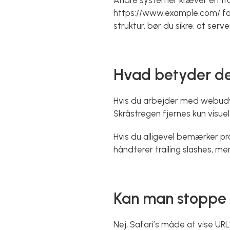
Andre systemer kræver en trai
https://www.example.com/ for 
struktur, bør du sikre, at ser
Hvad betyder de
Hvis du arbejder med webudvikl
Skråstregen fjernes kun visuel
Hvis du alligevel bemærker pr
håndterer trailing slashes, men
Kan man stoppe S
Nej, Safari’s måde at vise UR