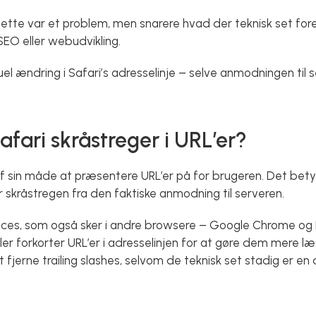
ette var et problem, men snarere hvad der teknisk set for
SEO eller webudvikling.
suel ændring i Safari’s adresselinje – selve anmodningen ti
afari skråstreger i URL’er?
f sin måde at præsentere URL’er på for brugeren. Det betyd
r skråstregen fra den faktiske anmodning til serveren.
oces, som også sker i andre browsere – Google Chrome og F
ler forkorter URL’er i adresselinjen for at gøre dem mere læs
fjerne trailing slashes, selvom de teknisk set stadig er en d