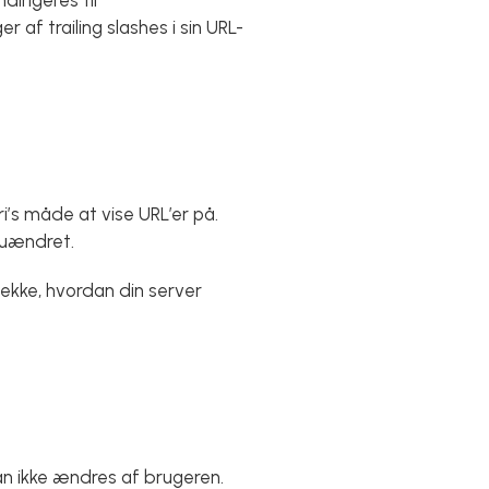
irigeres til
f trailing slashes i sin URL-
i’s måde at vise URL’er på.
 uændret.
jekke, hvordan din server
an ikke ændres af brugeren.