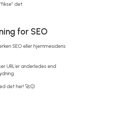
fikse” det.
ning for SEO
 hverken SEO eller hjemmesidens
iser URL’er anderledes end
ydning.
d det her! 🚀😊