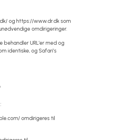
.dk/ og https://www.dr.dk som
unødvendige omdirigeringer.
ide behandler URL’er med og
om identiske, og Safari’s
?
:
ple.com/ omdirigeres til