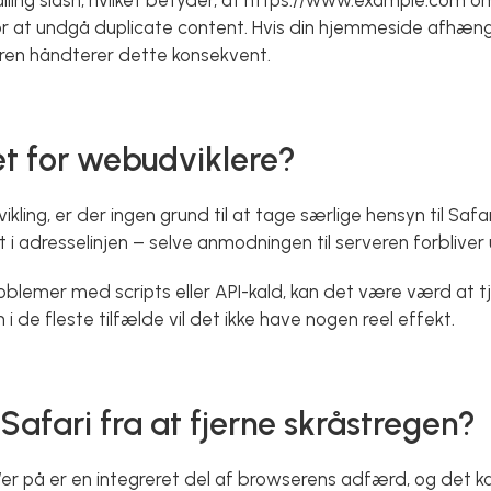
ling slash, hvilket betyder, at https://www.example.com omd
at undgå duplicate content. Hvis din hjemmeside afhænger a
veren håndterer dette konsekvent.
t for webudviklere?
ing, er der ingen grund til at tage særlige hensyn til Safar
t i adresselinjen – selve anmodningen til serveren forbliver
oblemer med scripts eller API-kald, kan det være værd at t
 i de fleste tilfælde vil det ikke have nogen reel effekt.
afari fra at fjerne skråstregen?
L’er på er en integreret del af browserens adfærd, og det k