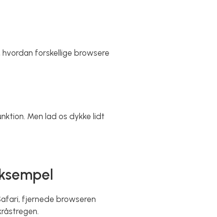
, hvordan forskellige browsere
unktion. Men lad os dykke lidt
eksempel
Safari, fjernede browseren
kråstregen.