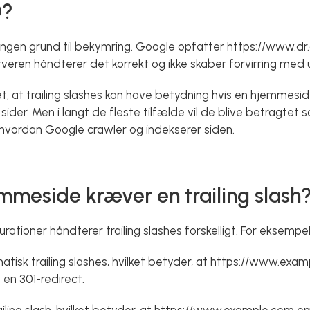
O?
ingen grund til bekymring. Google opfatter https://www.dr
eren håndterer det korrekt og ikke skaber forvirring med 
t, at trailing slashes kan have betydning hvis en hjemmes
der. Men i langt de fleste tilfælde vil de blive betragtet s
, hvordan Google crawler og indekserer siden.
mmeside kræver en trailing slash
ationer håndterer trailing slashes forskelligt. For eksempel
tisk trailing slashes, hvilket betyder, at https://www.exam
en 301-redirect.