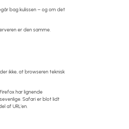
egår bag kulissen – og om det
l serveren er den samme.
er ikke, at browseren teknisk
irefox har lignende
evenlige. Safari er blot lidt
el af URL’en.