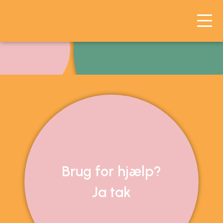
Hjælp med SEO?
Kontakt mig i dag!
Hej?
Brug for hjælp?
Ja tak