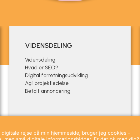
VIDENSDELING
Vidensdeling
Hvad er SEO?
Digital forretningsudvikling
Agil projektledelse
Betalt annoncering
 digitale rejse på min hjemmeside, bruger jeg cookies –
, men små digitale informationsbidder. Er det ok med dig?