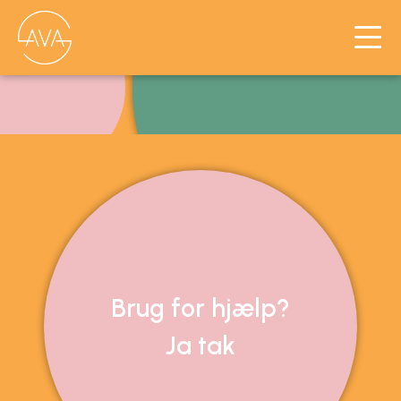
Hjælp med SEO?
Kontakt mig i dag!
Hej?
Brug for hjælp?
Ja tak