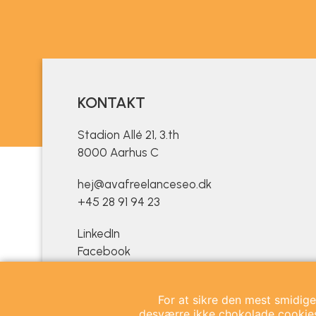
KONTAKT
Stadion Allé 21, 3.th
8000 Aarhus C
hej@avafreelanceseo.dk
+45 28 91 94 23
LinkedIn
Facebook
For at sikre den mest smidige
desværre ikke chokolade cookies