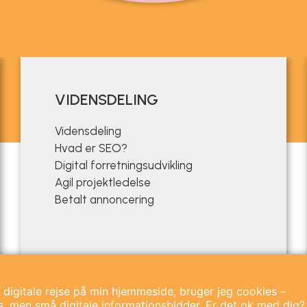
VIDENSDELING
Vidensdeling
Hvad er SEO?
Digital forretningsudvikling
Agil projektledelse
Betalt annoncering
 digitale rejse på min hjemmeside, bruger jeg cookies –
, men små digitale informationsbidder. Er det ok med dig?