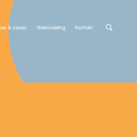
iser & cases
Vidensdeling
Kontakt