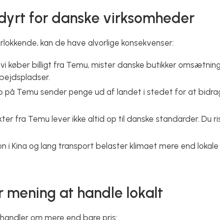
r dyrt for danske virksomheder
orlokkende, kan de have alvorlige konsekvenser:
 vi køber billigt fra Temu, mister danske butikker omsætning.
rbejdspladser.
b på Temu sender penge ud af landet i stedet for at bidrag
kter fra Temu lever ikke altid op til danske standarder. Du r
ion i Kina og lang transport belaster klimaet mere end lokale 
r mening at handle lokalt
 handler om mere end bare pris: