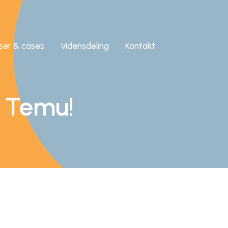
iser & cases
Vidensdeling
Kontakt
 Temu!