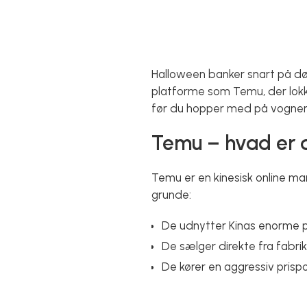
Halloween banker snart på dør
platforme som Temu, der lokk
før du hopper med på vognen, 
Temu – hvad er d
Temu er en kinesisk online mar
grunde:
De udnytter Kinas enorme p
De sælger direkte fra fabr
De kører en aggressiv prispo