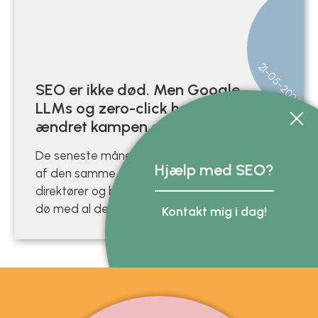
21-05-2026
SEO er ikke død. Men Google,
LLMs og zero-click har
ændret kampen om synlighed
De seneste måneder har jeg hørt variationen
Hjælp med SEO?
af den samme sætning fra marketingfolk,
direktører og bureauer: “Er SEO ikke ved at
dø med al den her AI?” Svaret er nej.…
Kontakt mig i dag!
Hej?