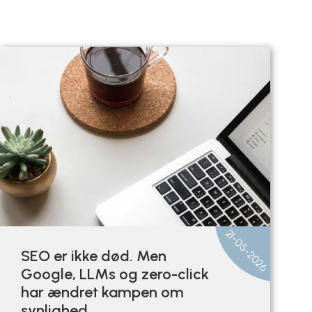
21-05-2026
SEO er ikke død. Men
Google, LLMs og zero-click
har ændret kampen om
synlighed