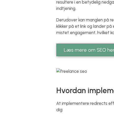
resultere i en betydelig nedga
indtjening.
Derudover kan manglen på red
klikker på et link og lander p
mistet engagement, hvilket ka
Læs mere om SEO he
Hvordan impleme
At implementere redirects effe
dig: