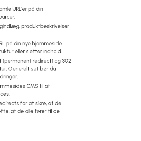
amle URL’er på din
ourcer.
ogindlæg, produktbeskrivelser
URL på din nye hjemmeside.
tur eller sletter indhold.
ct (permanent redirect) og 302
tur. Generelt set bør du
dringer.
jemmesides CMS til at
oces.
directs for at sikre, at de
, at de alle fører til de