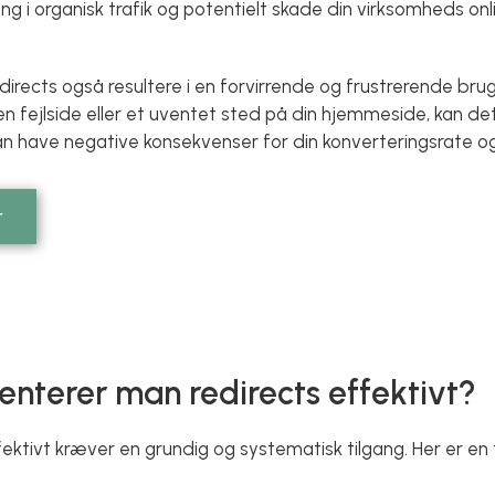
ng i organisk trafik og potentielt skade din virksomheds on
irects også resultere i en forvirrende og frustrerende br
å en fejlside eller et uventet sted på din hjemmeside, kan det
n have negative konsekvenser for din konverteringsrate og
r
nterer man redirects effektivt?
ktivt kræver en grundig og systematisk tilgang. Her er en tr