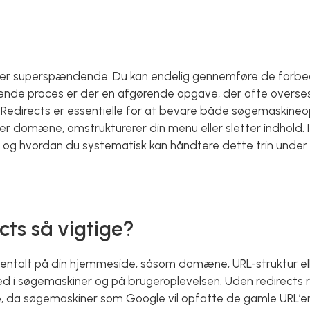
 er superspændende. Du kan endelig gennemføre de forbed
de proces er der en afgørende opgave, der ofte overses 
. Redirects er essentielle for at bevare både søgemaskine
er domæne, omstrukturerer din menu eller sletter indhold. I
gt, og hvordan du systematisk kan håndtere dette trin under 
cts så vigtige?
talt på din hjemmeside, såsom domæne, URL-struktur elle
hed i søgemaskiner og på brugeroplevelsen. Uden redirects ri
e, da søgemaskiner som Google vil opfatte de gamle URL’er