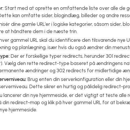
r:
Start med at oprette en omfattende liste over alle de g
tte kan omfatte sider, blogindlæg, billeder og andre ress
isér dine gamle URL’er i logiske kategorier, såsom sider, bl
ere at håndtere dem i de næste trin.
hver gammel URL skal du identificere den tilsvarende nye 
ning og planlægning, især hvis du også ændrer din menustruk
type:
Der er forskellige typer redirects, herunder 301 redire
ect). Vælg den rette redirect-type baseret på ændringens na
permanente ændringer og 302 redirects for midlertidige æn
erverniveau:
Brug enten din serverkonfiguration eller din h
rverniveau. Dette sikrer en hurtig og pålidelig redirect-pr
 lancerer din nye hjemmeside, er det vigtigt at teste alle re
din redirect-map og klik på hver gammel URL for at bekræfte
n nye hjemmeside.