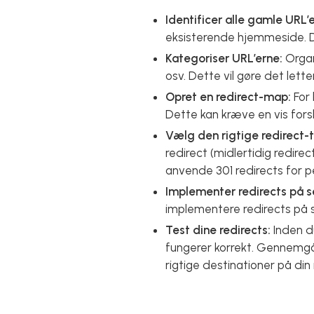
Identificer alle gamle URL’e
eksisterende hjemmeside. De
Kategoriser URL’erne:
Organ
osv. Dette vil gøre det lett
Opret en redirect-map:
For 
Dette kan kræve en vis forsk
Vælg den rigtige redirect-
redirect (midlertidig redir
anvende 301 redirects for 
Implementer redirects på s
implementere redirects på se
Test dine redirects:
Inden du
fungerer korrekt. Gennemgå 
rigtige destinationer på di